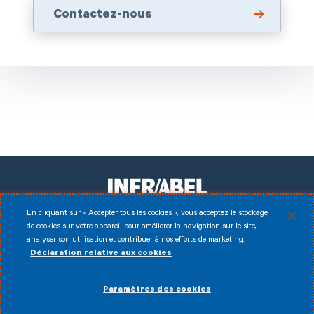
Contactez-nous
En cliquant sur « Accepter tous les cookies », vous acceptez le stockage
de cookies sur votre appareil pour améliorer la navigation sur le site,
Facebook
Instagram
LinkedIn
Youtube
analyser son utilisation et contribuer à nos efforts de marketing.
Déclaration relative aux cookies
Disclaimer
© 2026 Infrabel
Paramètres des cookies
Cookies
Conditions d'utilisation
Données personnelles