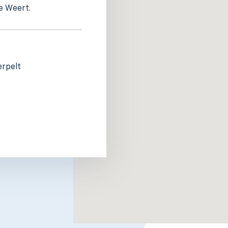
e Weert.
rpelt