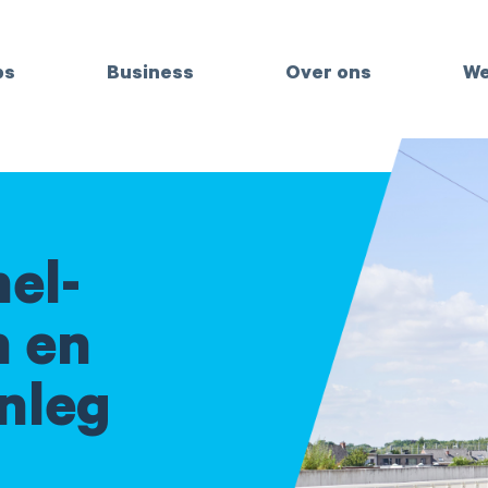
bs
Business
Over ons
We
el-
n en
anleg