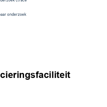
nderzoek (tracé
baar onderzoek