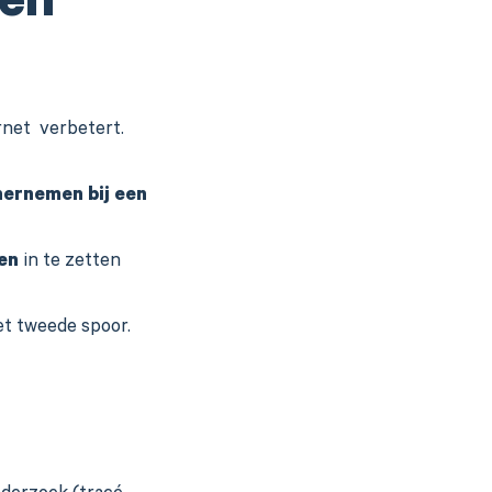
een
rnet verbetert.
hernemen bij een
en
in te zetten
et tweede spoor.