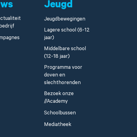
uws
Jeugd
ctualiteit
Jeugdbewegingen
bedrijf
Lagere school (6-12
mpagnes
jaar)
Middelbare school
(12-18 jaar)
Programma voor
doven en
slechthorenden
Bezoek onze
//Academy
Schoolbussen
Mediatheek