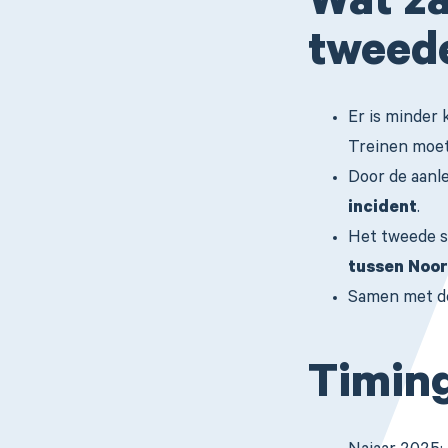
Wat za
tweede
Er is minder
Treinen moet
Door de aanl
incident
.
Het tweede s
tussen Noo
Samen met de
Timin