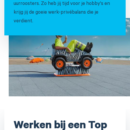
uurroosters. Zo heb jij tijd voor je hobby's en
krijg jij de goeie werk-privébalans die je
verdient.
Werken bij een Top