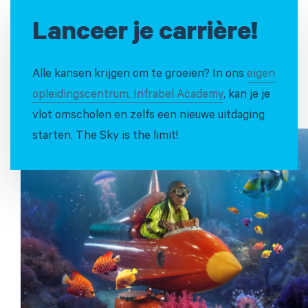
Lanceer je carrière!
Alle kansen krijgen om te groeien? In ons
eigen
opleidingscentrum, Infrabel Academy
, kan je je
vlot omscholen en zelfs een nieuwe uitdaging
starten. The Sky is the limit!