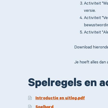
Activiteit "W
versie.
Activiteit "V
bewustwordin
Activiteit "A
Download hieronder
Je hoeft alles dan 
Spelregels en a
Introductie en uitleg.pdf
Spelbord