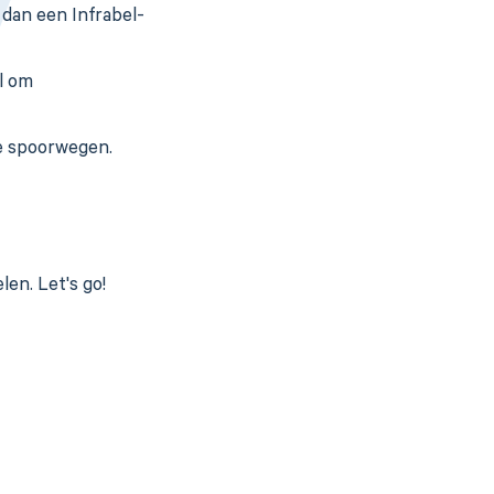
r dan een Infrabel-
l om
de spoorwegen.
len. Let's go!