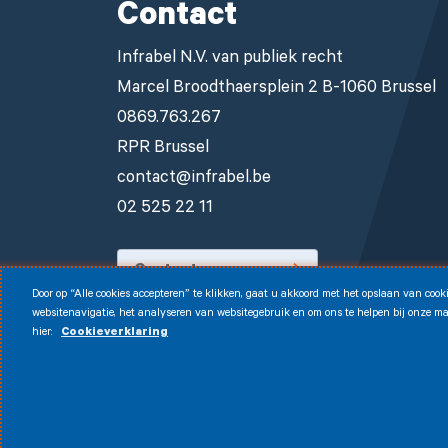
Contact
Infrabel N.V. van publiek recht
Marcel Broodthaersplein 2 B-1060 Brussel
0869.763.267
RPR Brussel
contact@infrabel.be
02 525 22 11
Contacteer ons
Door op “Alle cookies accepteren” te klikken, gaat u akkoord met het opslaan van coo
Facebook
Instagram
LinkedIn
Youtube
websitenavigatie, het analyseren van websitegebruik en om ons te helpen bij onze mar
hier:
Cookieverklaring
Disclaimer
© 2026 Infrabel
Cookies
Juridische kennisgev
Toegankelijkheidsverklaring
CVDP