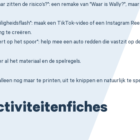
aar zitten de risico’s?": een remake van "Waar is Wally?", maa
eiligheidsflash": maak een TikTok-video of een Instagram Ree
g te creëren.
lert op het spoor": help mee een auto redden die vastzit op 
 al het materiaal en de spelregels.
alleen nog maar te printen, uit te knippen en natuurlijk te spe
ctiviteitenfiches