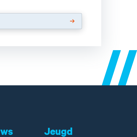
uws
Jeugd