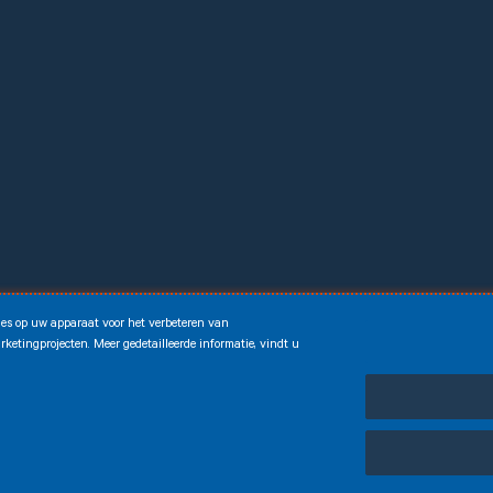
kies op uw apparaat voor het verbeteren van
ketingprojecten. Meer gedetailleerde informatie, vindt u
ing
Persoonlijke gegevens
Fraudebestrijdingsbeleid
Algemene