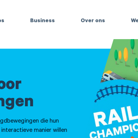
bs
Business
Over ons
We
oor
ngen
eugdbewegingen die hun
 interactieve manier willen