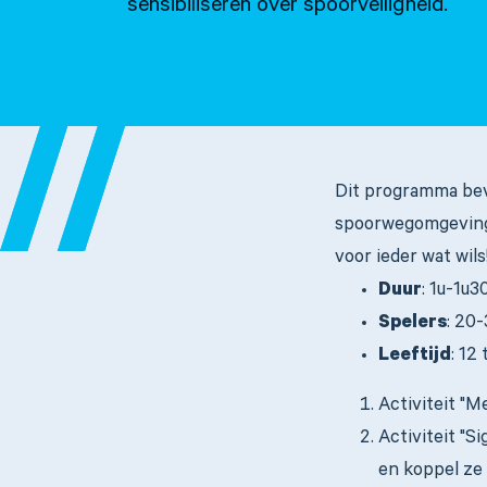
sensibiliseren over spoorveiligheid.
Dit programma bev
spoorwegomgeving.
voor ieder wat wils
Duur
: 1u-1u3
Spelers
: 20
Leeftijd
: 12 
Activiteit "M
Activiteit "S
en koppel ze