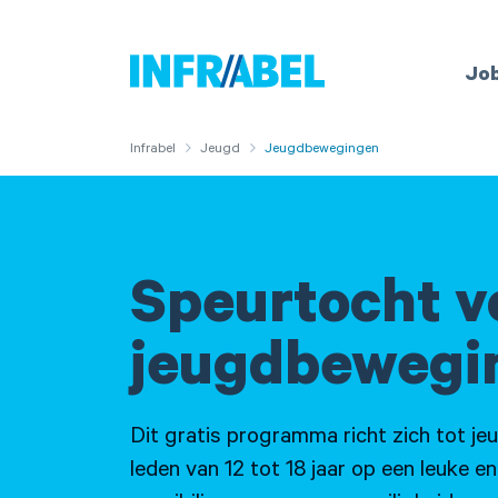
Overslaan
en
Home
Jo
naar
de
You
inhoud
Infrabel
Jeugd
Jeugdbewegingen
gaan
are
here
Speurtocht v
jeugdbewegi
Dit gratis programma richt zich tot j
leden van 12 tot 18 jaar op een leuke en