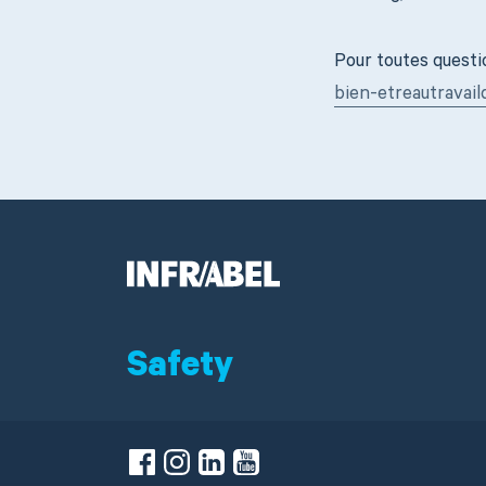
Pour toutes questio
bien-etreautravail
Safety
Facebook
Instagram
LinkedIn
Youtube