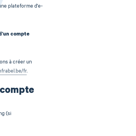
 une plateforme d'e-
 d’un compte
tons à créer un
nfrabel.be/fr
.
n compte
g (si