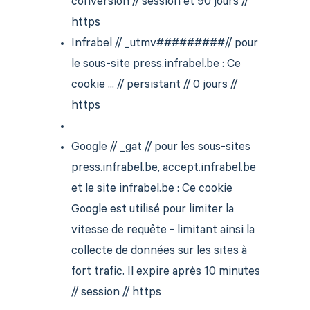
conversion // session et 90 jours //
https
Infrabel // _utmv#########// pour
le sous-site press.infrabel.be : Ce
cookie ... // persistant // 0 jours //
https
Google // _gat // pour les sous-sites
press.infrabel.be, accept.infrabel.be
et le site infrabel.be : Ce cookie
Google est utilisé pour limiter la
vitesse de requête - limitant ainsi la
collecte de données sur les sites à
fort trafic. Il expire après 10 minutes
// session // https