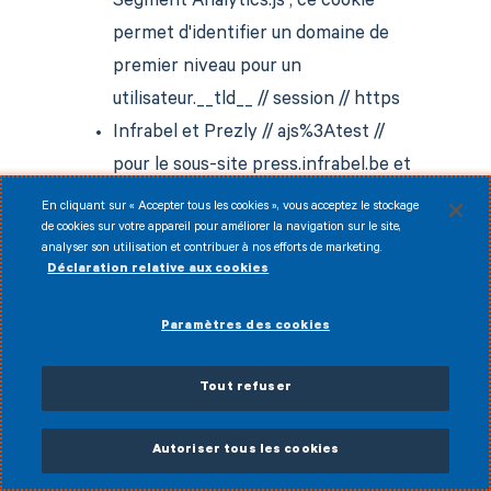
Segment Analytics.js ; ce cookie
permet d'identifier un domaine de
premier niveau pour un
utilisateur.__tld__ // session // https
Infrabel et Prezly // ajs%3Atest //
pour le sous-site press.infrabel.be et
le site web infrabel.be : Ce cookie de
En cliquant sur « Accepter tous les cookies », vous acceptez le stockage
de cookies sur votre appareil pour améliorer la navigation sur le site,
performance compte les visites et
analyser son utilisation et contribuer à nos efforts de marketing.
suit d'autres statistiques liées au
Déclaration relative aux cookies
trafic du site web. // persistant : 365
Paramètres des cookies
jours // https
Infrabel // ajs%3Acookies // pour le
Tout refuser
site infrabel.be : Ce cookie soutient
l'utilisation, la performance et la
Autoriser tous les cookies
fonctionnalité des sites web //