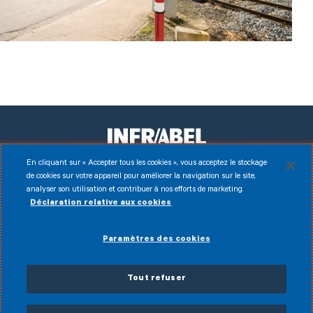
En cliquant sur « Accepter tous les cookies », vous acceptez le stockage
de cookies sur votre appareil pour améliorer la navigation sur le site,
Facebook
Instagram
LinkedIn
Youtube
analyser son utilisation et contribuer à nos efforts de marketing.
Déclaration relative aux cookies
Disclaimer
© 2026 Infrabel
Paramètres des cookies
Cookies
Conditions d'utilisation
Données personnelles
Politique anti-fraude
Conditions générales de vente
Tout refuser
Déclaration d’accessibilité
PDCV