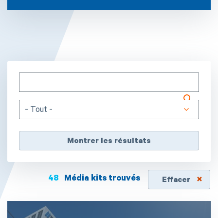
- Tout -
48
Média kits trouvés