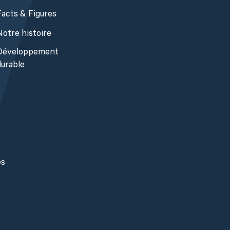
Facts & Figures
Notre histoire
Développement
durable
es