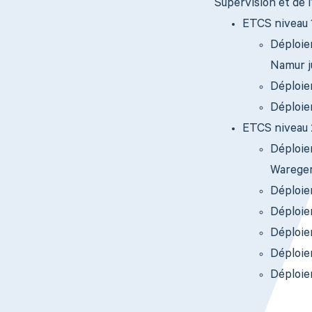
Supervision et de l
ETCS niveau 1
Déploie
Namur j
Déploiem
Déploiem
ETCS niveau 2
Déploie
Warege
Déploie
Déploie
Déploie
Déploiem
Déploie