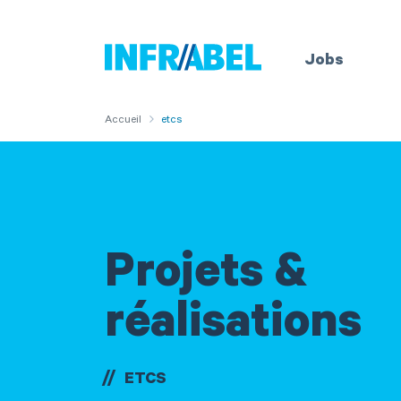
Aller
au
Accueil
Jobs
contenu
principal
You
Accueil
etcs
are
here
Projets &
réalisations
ETCS