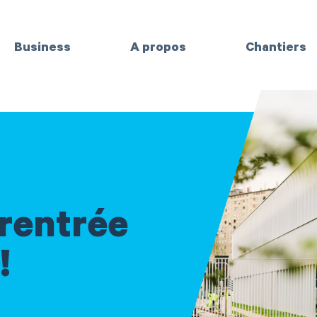
Business
A propos
Chantiers
 rentrée
!