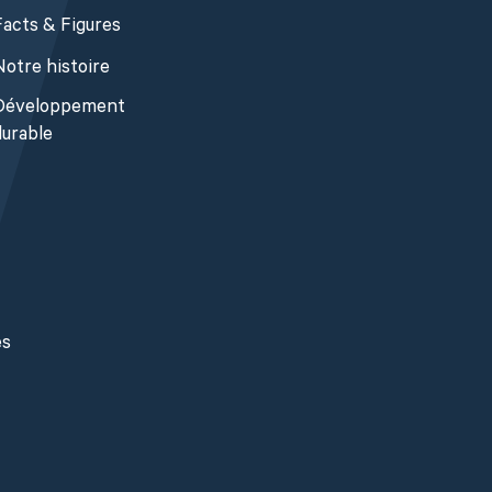
Facts & Figures
Notre histoire
Développement
durable
es