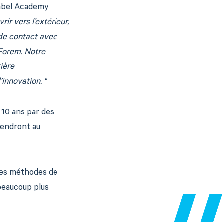
rabel Academy
ir vers l’extérieur,
 de contact avec
 Forem. Notre
ière
innovation. "
 10 ans par des
tiendront au
 les méthodes de
 beaucoup plus