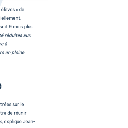
 élèves » de
ciellement,
soit 9 mois plus
té réduites aux
e à
re en pleine
e
trées sur le
tra de réunir
e,
explique Jean-