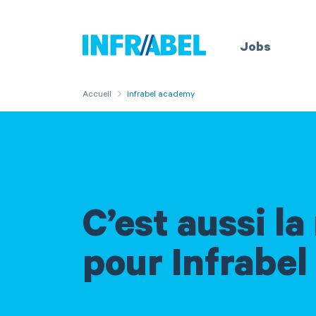
Aller
au
Accueil
Jobs
contenu
principal
You
Accueil
infrabel academy
are
here
C’est aussi la
pour Infrabel 