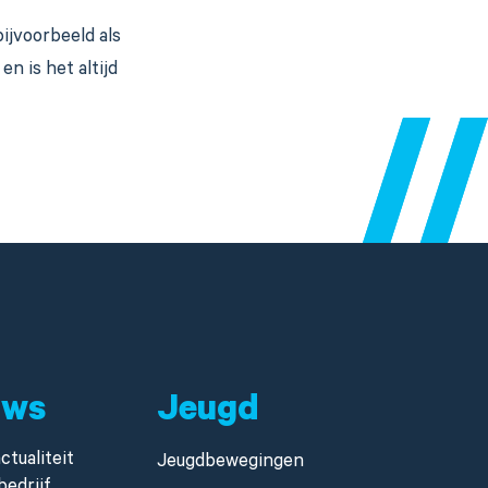
ijvoorbeeld als
n is het altijd
uws
Jeugd
ctualiteit
Jeugdbewegingen