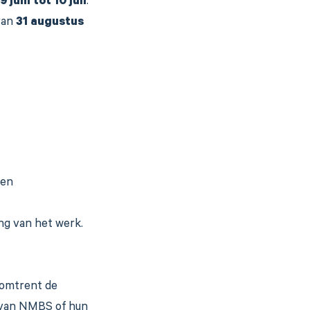
juni tot 10 juli
.
an
31 augustus
ken
ng van het werk.
 omtrent de
e van NMBS of hun