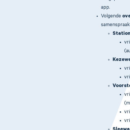
app.
Volgende
ov
samenspraak
Station
vr
(a
Kezewe
vr
vr
Voorst
vr
(m
vr
vr
Sleewa