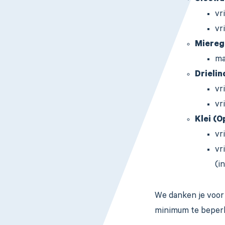
vr
vr
Miereg
ma
Drieli
vr
vr
Klei (O
vr
vr
(i
We danken je voor 
minimum te beper