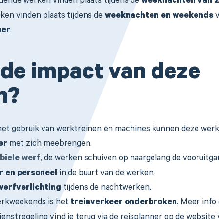
dende werken vinden plaats tijdens de
weeknachten van 29 
ken vinden plaats tijdens de
weeknachten en weekends
v
ber
.
 de impact van deze
n?
het gebruik van werktreinen en machines kunnen deze wer
er
met zich meebrengen.
biele werf
, de werken schuiven op naargelang de vooruitga
 en personeel
in de buurt van de werken.
werfverlichting
tijdens de nachtwerken.
erkweekends is het
treinverkeer onderbroken
. Meer info
enstregeling vind je terug via de reisplanner op de websit