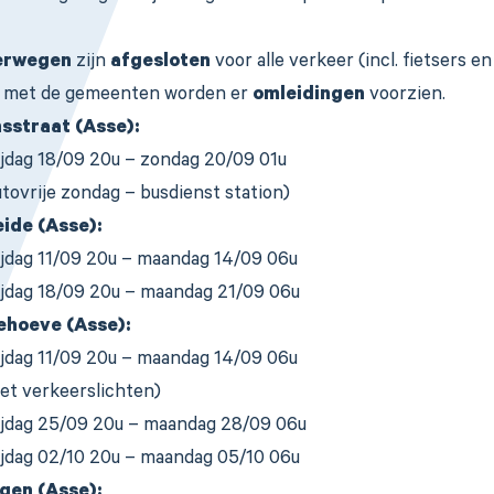
erwegen
zijn
afgesloten
voor alle verkeer (incl. fietsers e
 met de gemeenten worden er
omleidingen
voorzien.
sstraat (Asse):
ijdag 18/09 20u – zondag 20/09 01u
utovrije zondag – busdienst station)
ide (Asse):
ijdag 11/09 20u – maandag 14/09 06u
ijdag 18/09 20u – maandag 21/09 06u
ehoeve (Asse):
ijdag 11/09 20u – maandag 14/09 06u
et verkeerslichten)
ijdag 25/09 20u – maandag 28/09 06u
ijdag 02/10 20u – maandag 05/10 06u
gen (Asse):