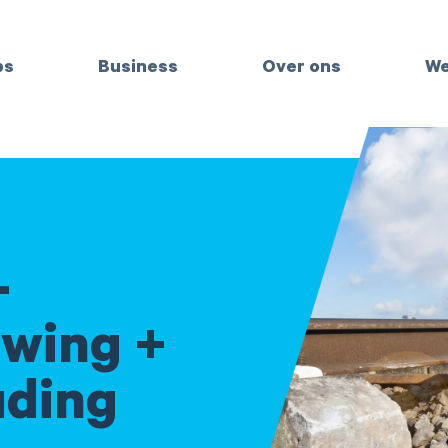
bs
Business
Over ons
We
-
uwing +
uding