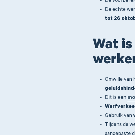
De voorberei
De echte wer
tot 26 okto
Wat is
werke
Omwille van 
geluidshind
Dit is een
mo
Werfverkeer
Gebruik van
Tijdens de w
aangepaste di