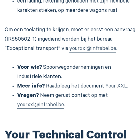
een lading, rekening gehouden met zijn flexibele
karakteristieken, op meerdere wagons rust.
Om een toelating te krijgen, moet er eerst een aanvraag
(IRS50502-1) ingediend worden bij het bureau
“Exceptional transport” via
yourxxl@infrabel.be
.
Voor wie?
Spoorwegondernemingen en
industriële klanten.
Meer info?
Raadpleeg het document
Your XXL
.
Vragen?
Neem gerust contact op met
yourxxl@infrabel.be
.
Your Technical Control