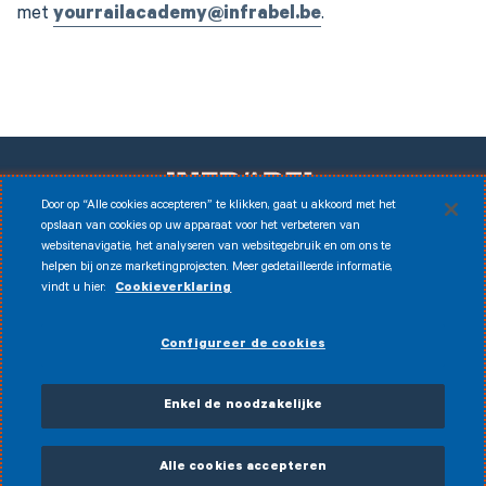
met
yourrailacademy@infrabel.be
.
Door op “Alle cookies accepteren” te klikken, gaat u akkoord met het
opslaan van cookies op uw apparaat voor het verbeteren van
websitenavigatie, het analyseren van websitegebruik en om ons te
Facebook
Instagram
LinkedIn
Youtube
helpen bij onze marketingprojecten. Meer gedetailleerde informatie,
vindt u hier:
Cookieverklaring
Disclaimer
© 2026 Infrabel
Configureer de cookies
Cookies
Juridische kennisgeving
Persoonlijke gegevens
Fraudebestrijdingsbeleid
Algemene verkoopsvoorwaarden
Enkel de noodzakelijke
Toegankelijkheidsverklaring
CVDP
Alle cookies accepteren
My Infrabel