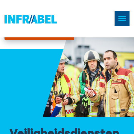
Overslaan
en
Menu
Home
naar
de
Business Corner
inhoud
gaan