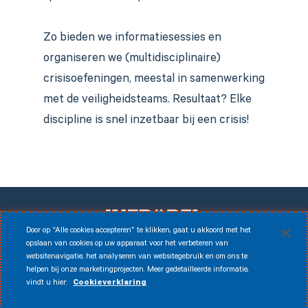
Zo bieden we informatiesessies en
organiseren we (multidisciplinaire)
crisisoefeningen, meestal in samenwerking
met de veiligheidsteams. Resultaat? Elke
discipline is snel inzetbaar bij een crisis!
Door op “Alle cookies accepteren” te klikken, gaat u akkoord met het
opslaan van cookies op uw apparaat voor het verbeteren van
websitenavigatie, het analyseren van websitegebruik en om ons te
Facebook
Instagram
LinkedIn
Youtube
helpen bij onze marketingprojecten. Meer gedetailleerde informatie,
vindt u hier:
Cookieverklaring
© 2026 Infrabel