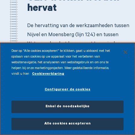
hervat
De hervatting van de werkzaamheden tussen
Nijvel en Moensberg (lijn 124) en tussen
Watermaal en het knooppunt Louvain-la-
Door op “Alle cookies accepteren” te klikken, gaat u akkoord met het
Neuve (lijn 161), luidt een nieuwe fase in van
opslaan van cookies op uw apparaat voor het verbeteren van
het project voor een ruimer treinaanbod in
websitenavigatie, het analyseren van websitegebruik en om ons te
helpen bij onze marketingprojecten. Meer gedetailleerde informatie,
een straal van 30 km rond de hoofdstad. Op
vindt u hier:
Cookieverklaring
termijn zal dit Brussel beter bereikbaar
maken voor vele pendelaars en reizigers.
Configureer de cookies
Deze werkzaamheden omvatten een
uitbreiding van de spoorlijnen naar 4 sporen,
Enkel de noodzakelijke
de vernieuwing van stations en stopplaatsen
Alle cookies accepteren
om deze met name beter toegankelijk te
maken voor PBM's. Voor het GEN in