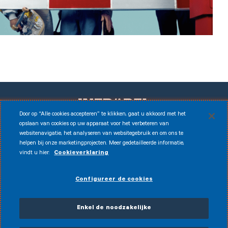
Door op “Alle cookies accepteren” te klikken, gaat u akkoord met het
opslaan van cookies op uw apparaat voor het verbeteren van
websitenavigatie, het analyseren van websitegebruik en om ons te
Facebook
Instagram
LinkedIn
Youtube
helpen bij onze marketingprojecten. Meer gedetailleerde informatie,
vindt u hier:
Cookieverklaring
Disclaimer
© 2026 Infrabel
Configureer de cookies
Cookies
Juridische kennisgeving
Persoonlijke gegevens
Fraudebestrijdingsbeleid
Algemene verkoopsvoorwaarden
Enkel de noodzakelijke
Toegankelijkheidsverklaring
CVDP